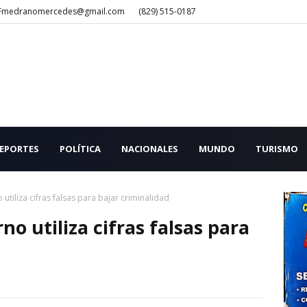
Fmedranomercedes@gmail.com
(829) 515-0187
EPORTES
POLÍTICA
NACIONALES
MUNDO
TURISMO
utiliza cifras falsas para bajar criminalidad
o utiliza cifras falsas para