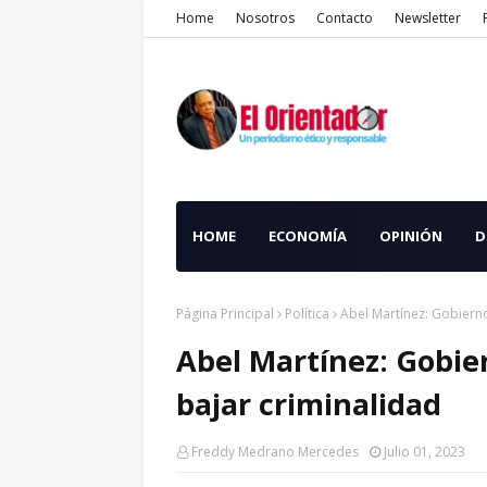
Home
Nosotros
Contacto
Newsletter
HOME
ECONOMÍA
OPINIÓN
D
Página Principal
Política
Abel Martínez: Gobierno 
Abel Martínez: Gobiern
bajar criminalidad
Freddy Medrano Mercedes
Julio 01, 2023