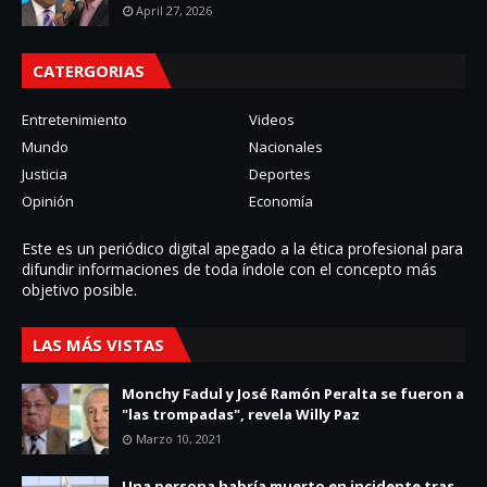
April 27, 2026
CATERGORIAS
Entretenimiento
Videos
Mundo
Nacionales
Justicia
Deportes
Opinión
Economía
Este es un periódico digital apegado a la ética profesional para
difundir informaciones de toda í­ndole con el concepto más
objetivo posible.
LAS MÁS VISTAS
Monchy Fadul y José Ramón Peralta se fueron a
"las trompadas", revela Willy Paz
Marzo 10, 2021
Una persona habría muerto en incidente tras