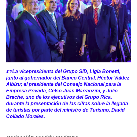
👉La vicepresidenta del Grupo SID, Ligia Bonetti,
junto al gobernador del Banco Central, Héctor Valdez
Albizu; el presidente del Consejo Nacional para la
Empresa Privada, Celso Juan Marranzini, y Julio
Brache, uno de los ejecutivos del Grupo Rica,
durante la presentación de las cifras sobre la llegada
de turistas por parte del ministro de Turismo, David
Collado Morales.