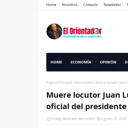
Home
Nosotros
Contacto
Newsletter
HOME
ECONOMÍA
OPINIÓN
D
Página Principal
Nacionales
Muere locutor Juan 
Muere locutor Juan L
oficial del president
Freddy Medrano Mercedes
Agosto 15, 2023