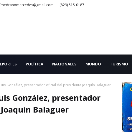
Fmedranomercedes@gmail.com
(829) 515-0187
EPORTES
POLÍTICA
NACIONALES
MUNDO
TURISMO
Luis González, presentador oficial del presidente Joaquín Balaguer
uis González, presentador
e Joaquín Balaguer