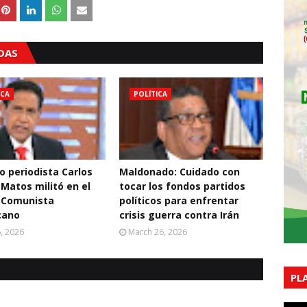
ADAS
ICA
POLÍTICA
o periodista Carlos
Maldonado: Cuidado con
 Matos militó en el
tocar los fondos partidos
 Comunista
políticos para enfrentar
cano
crisis guerra contra Irán
6, 2026
March 26, 2026
PL