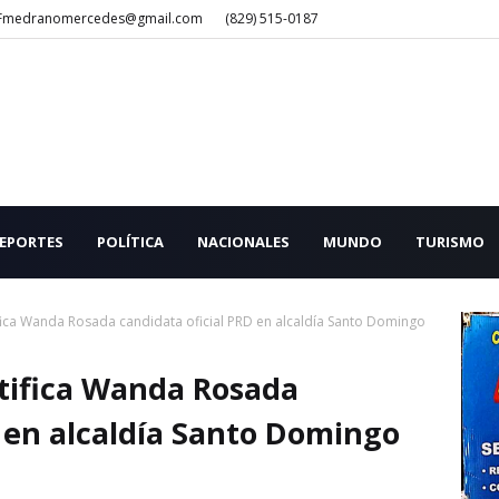
Fmedranomercedes@gmail.com
(829) 515-0187
EPORTES
POLÍTICA
NACIONALES
MUNDO
TURISMO
ica Wanda Rosada candidata oficial PRD en alcaldía Santo Domingo
tifica Wanda Rosada
D en alcaldía Santo Domingo