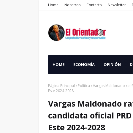
Home
Nosotros
Contacto
Newsletter
HOME
ECONOMÍA
OPINIÓN
D
Página Principal
Política
Vargas Maldonado ratif
Este 2024-2028
Vargas Maldonado ra
candidata oficial PR
Este 2024-2028