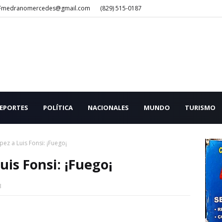
Fmedranomercedes@gmail.com
(829) 515-0187
EPORTES
POLÍTICA
NACIONALES
MUNDO
TURISMO
ez a Luis Fonsi: ¡Fuego¡
is Fonsi: ¡Fuego¡
3