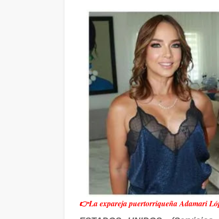
👉La expareja puertorriqueña Adamari Lópe