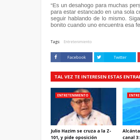
“Es un desahogo para muchas person
para estar estancado en una sola c
seguir hablando de lo mismo. Sig
bonito cuando uno encuentra esa fel
Tags:
Entretenimiento
Facebook
Twitter
TAL VEZ TE INTERESEN ESTAS ENTR
ENTRETENIMIENTO
ENTRE
Julio Hazim se cruza a la Z-
Alcántar
101, y pide oposición
canal 3