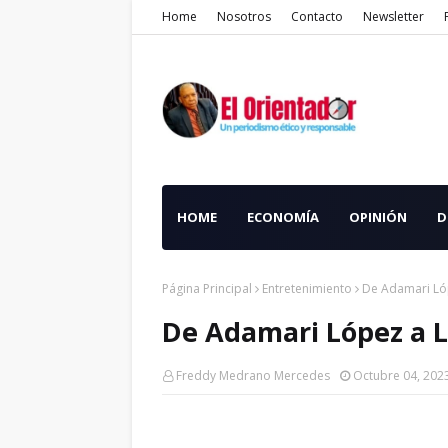
Home
Nosotros
Contacto
Newsletter
HOME
ECONOMÍA
OPINIÓN
D
Página Principal
Entretenimiento
De Adamari Lóp
De Adamari López a Lu
Freddy Medrano Mercedes
Octubre 04, 202