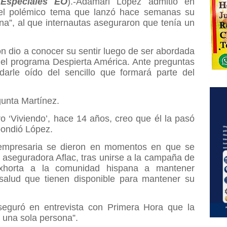
Especiales EO
).-Adamari López admitió en
ó el polémico tema que lanzó hace semanas su
na”, al que internautas aseguraron que tenía un
ión dio a conocer su sentir luego de ser abordada
 el programa Despierta América. Ante preguntas
darle oído del sencillo que formará parte del
unta Martínez.
o ‘Viviendo’, hace 14 años, creo que él la pasó
pondió López.
 empresaria se dieron en momentos en que se
a aseguradora Aflac, tras unirse a la campaña de
exhorta a la comunidad hispana a mantener
salud que tienen disponible para mantener su
eguró en entrevista con Primera Hora que la
una sola persona”.