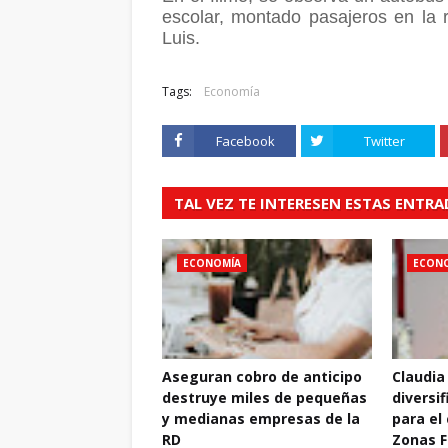
escolar, montado pasajeros en la r
Luis.
Tags:
Economía
Facebook
Twitter
TAL VEZ TE INTERESEN ESTAS ENTR
ECONOMÍA
ECON
Aseguran cobro de anticipo
Claudia
destruye miles de pequeñas
diversif
y medianas empresas de la
para el
RD
Zonas F