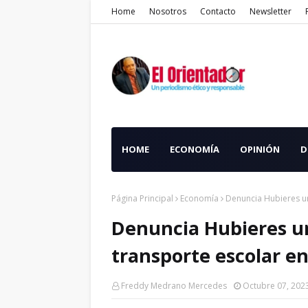
Home
Nosotros
Contacto
Newsletter
HOME
ECONOMÍA
OPINIÓN
D
Página Principal
Economía
Denuncia Hubieres u
Denuncia Hubieres u
transporte escolar 
Freddy Medrano Mercedes
Octubre 07, 202