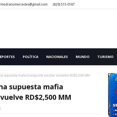
Fmedranomercedes@gmail.com
(829) 515-0187
EPORTES
POLÍTICA
NACIONALES
MUNDO
TURISMO
na supuesta mafia transporte escolar envuelve RD$2,500 MM
na supuesta mafia
envuelve RD$2,500 MM
3