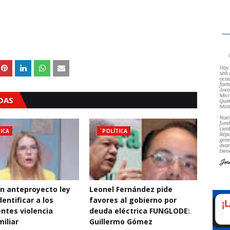
ADAS
TICA
´POLÍTICA
n anteproyecto ley
Leonel Fernández pide
entificar a los
favores al gobierno por
entes violencia
deuda eléctrica FUNGLODE:
miliar
Guillermo Gómez