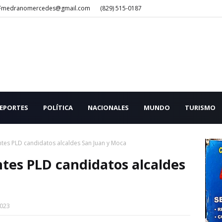
Fmedranomercedes@gmail.com
(829) 515-0187
EPORTES
POLÍTICA
NACIONALES
MUNDO
TURISMO
tes PLD candidatos alcaldes San Juan y Moca
tes PLD candidatos alcaldes
2023