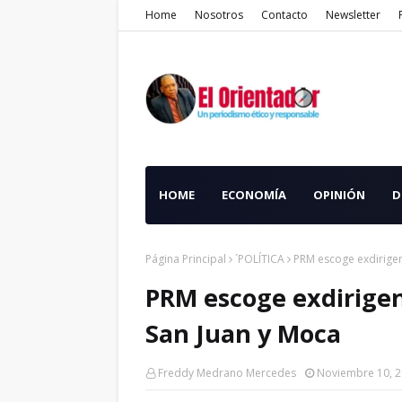
Home
Nosotros
Contacto
Newsletter
HOME
ECONOMÍA
OPINIÓN
D
Página Principal
´POLÍTICA
PRM escoge exdirigen
PRM escoge exdirigen
San Juan y Moca
Freddy Medrano Mercedes
Noviembre 10, 