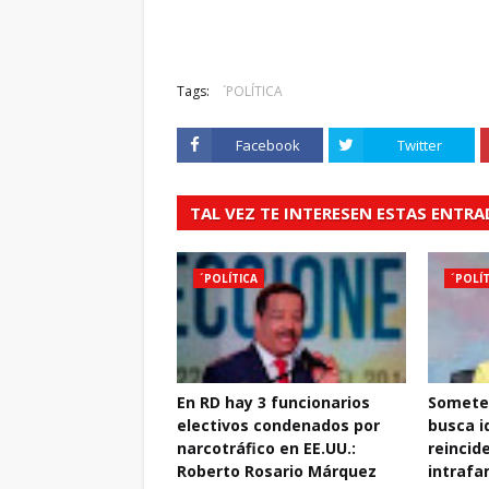
Tags:
´POLÍTICA
Facebook
Twitter
TAL VEZ TE INTERESEN ESTAS ENTR
´POLÍTICA
´POLÍ
En RD hay 3 funcionarios
Somete
electivos condenados por
busca id
narcotráfico en EE.UU.:
reincid
Roberto Rosario Márquez
intrafa