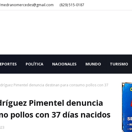
Fmedranomercedes@gmail.com
(829) 515-0187
EPORTES
POLÍTICA
NACIONALES
MUNDO
TURISMO
dríguez Pimentel denuncia destinan para consumo pollos con 37
dríguez Pimentel denuncia
o pollos con 37 días nacidos
023