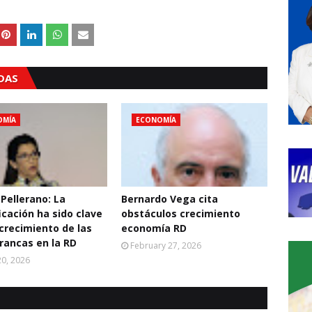
ADAS
OMÍA
ECONOMÍA
 Pellerano: La
Bernardo Vega cita
icación ha sido clave
obstáculos crecimiento
 crecimiento de las
economía RD
rancas en la RD
February 27, 2026
0, 2026