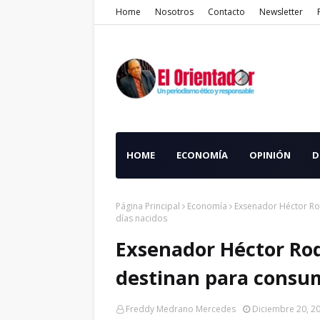
Home
Nosotros
Contacto
Newsletter
HOME
ECONOMÍA
OPINIÓN
D
Página Principal
Economía
Exsenador Héctor Ro
días nacidos
Exsenador Héctor Ro
destinan para consum
Freddy Medrano Mercedes
Diciembre 20, 2