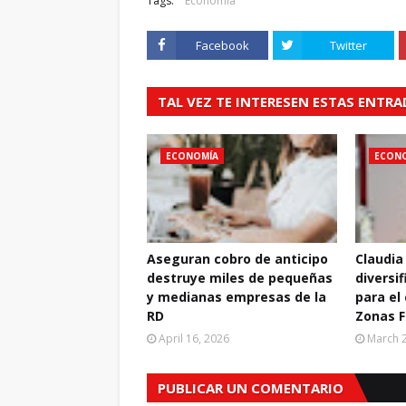
Tags:
Economía
Facebook
Twitter
TAL VEZ TE INTERESEN ESTAS ENTR
ECONOMÍA
ECON
Aseguran cobro de anticipo
Claudia
destruye miles de pequeñas
diversif
y medianas empresas de la
para el
RD
Zonas F
April 16, 2026
March 2
PUBLICAR UN COMENTARIO