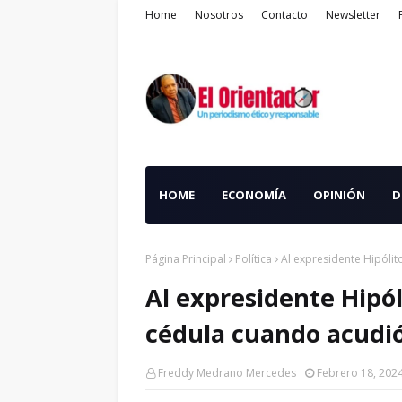
Home
Nosotros
Contacto
Newsletter
HOME
ECONOMÍA
OPINIÓN
D
Página Principal
Política
Al expresidente Hipólit
Al expresidente Hipóli
cédula cuando acudió
Freddy Medrano Mercedes
Febrero 18, 202