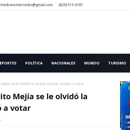
Fmedranomercedes@gmail.com
(829) 515-0187
EPORTES
POLÍTICA
NACIONALES
MUNDO
TURISMO
o Mejía se le olvidó la cédula cuando acudió a votar
to Mejía se le olvidó la
 a votar
4