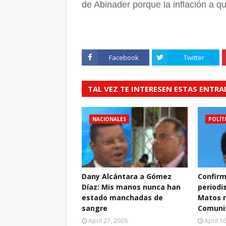
de Abinader porque la inflación a qu
Facebook
Twitter
TAL VEZ TE INTERESEN ESTAS ENTR
NACIONALES
POLÍT
Dany Alcántara a Gómez
Confirm
Díaz: Mis manos nunca han
periodi
estado manchadas de
Matos m
sangre
Comuni
April 27, 2026
April 1