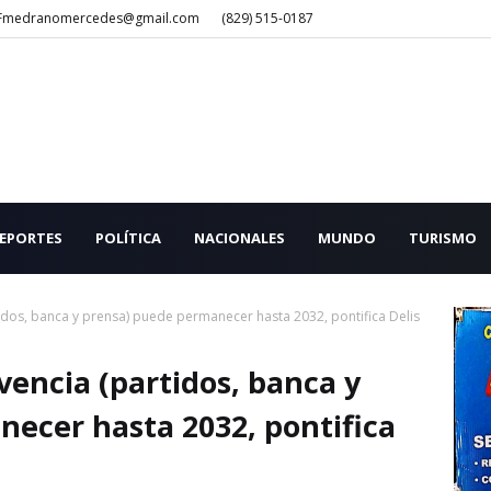
Fmedranomercedes@gmail.com
(829) 515-0187
EPORTES
POLÍTICA
NACIONALES
MUNDO
TURISMO
idos, banca y prensa) puede permanecer hasta 2032, pontifica Delis
vencia (partidos, banca y
ecer hasta 2032, pontifica