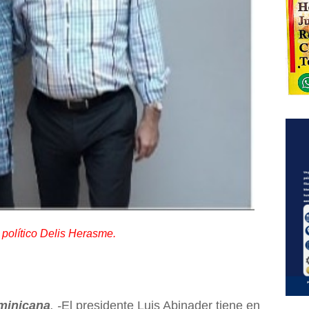
a político Delis Herasme.
minicana
. -
El presidente Luis Abinader tiene en