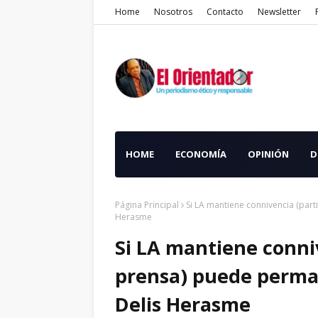
Home
Nosotros
Contacto
Newsletter
HOME
ECONOMÍA
OPINIÓN
D
Página Principal
Si LA mantiene connivencia (part
Herasme
Si LA mantiene conni
prensa) puede perman
Delis Herasme