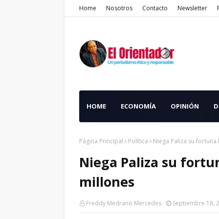
Home
Nosotros
Contacto
Newsletter
HOME
ECONOMÍA
OPINIÓN
D
Página Principal
Política
Niega Paliza su fortun
Niega Paliza su fort
millones
Freddy Medrano Mercedes
Septiembre 18, 