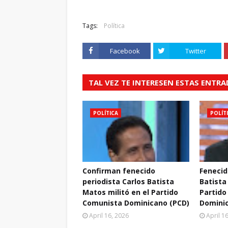
Tags:
Política
Facebook
Twitter
TAL VEZ TE INTERESEN ESTAS ENTR
POLÍTICA
POLÍT
Confirman fenecido
Fenecid
periodista Carlos Batista
Batista
Matos militó en el Partido
Partido
Comunista Dominicano (PCD)
Domini
April 16, 2026
April 1