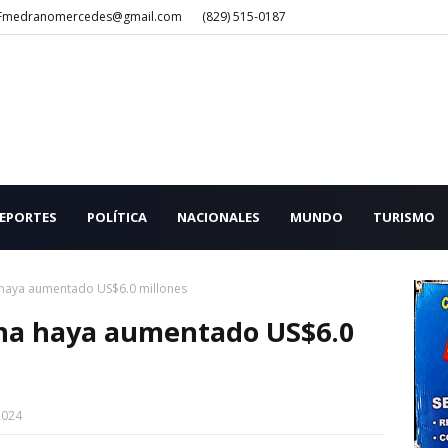
Fmedranomercedes@gmail.com
(829) 515-0187
EPORTES
POLÍTICA
NACIONALES
MUNDO
TURISMO
a haya aumentado US$6.0 millones
una haya aumentado US$6.0
2024