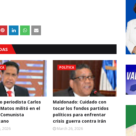
ADAS
ICA
POLÍTICA
o periodista Carlos
Maldonado: Cuidado con
 Matos militó en el
tocar los fondos partidos
 Comunista
políticos para enfrentar
cano
crisis guerra contra Irán
6, 2026
March 26, 2026