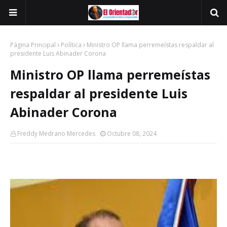
Página Principal
Política
Ministro OP llama perremeístas respaldar al
presidente Luis Abinader Corona
Ministro OP llama perremeístas
respaldar al presidente Luis
Abinader Corona
Freddy Medrano Mercedes
Octubre 08, 2024