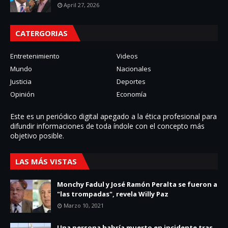
April 27, 2026
CATERGORIAS
Entretenimiento
Videos
Mundo
Nacionales
Justicia
Deportes
Opinión
Economía
Este es un periódico digital apegado a la ética profesional para
difundir informaciones de toda í­ndole con el concepto más
objetivo posible.
LAS MÁS VISTAS
Monchy Fadul y José Ramón Peralta se fueron a
"las trompadas", revela Willy Paz
Marzo 10, 2021
Una persona habría muerto en incidente tras