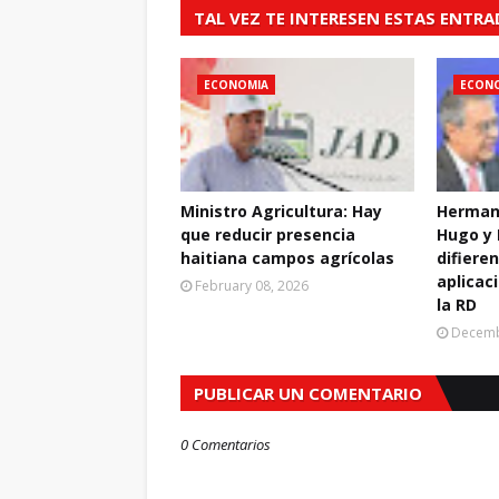
TAL VEZ TE INTERESEN ESTAS ENTR
ECONOMIA
ECON
Ministro Agricultura: Hay
Herman
que reducir presencia
Hugo y 
haitiana campos agrícolas
difiere
aplicac
February 08, 2026
la RD
Decemb
PUBLICAR UN COMENTARIO
0 Comentarios