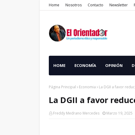
Home
Nosotros
Contacto
Newsletter
HOME
ECONOMÍA
OPINIÓN
D
Página Principal
Economia
La DGII a favor reducc
La DGII a favor reducc
Freddy Medrano Mercedes
Marzo 19, 2025