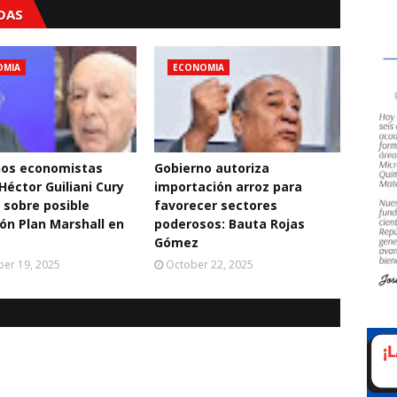
ADAS
OMIA
ECONOMIA
os economistas
Gobierno autoriza
Héctor Guiliani Cury
importación arroz para
n sobre posible
favorecer sectores
ión Plan Marshall en
poderosos: Bauta Rojas
Gómez
er 19, 2025
October 22, 2025