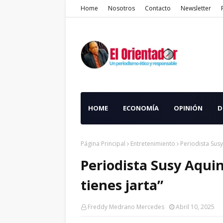
Home
Nosotros
Contacto
Newsletter
HOME
ECONOMÍA
OPINIÓN
D
Página Principal
Entretenimiento
Periodista Susy
Periodista Susy Aquin
tienes jarta”
Freddy Medrano Mercedes
Abril 10, 2025