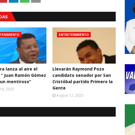
ADAS
TENIMIENTO
ENTRETENIMIENTO
a lanza al aire el
Llevarán Raymond Pozo
: “ Juan Ramón Gómez
candidato senador por San
 un mentiroso”
Cristóbal partido Primero la
Gente
18, 2025
August 12, 2025