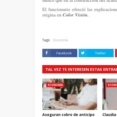
Indicó que en la construcción del acue
El funcionario ofreció las explicacio
origina en
Color Visión.
Tags:
Economía
Facebook
Twitter
TAL VEZ TE INTERESEN ESTAS ENTR
ECONOMÍA
ECON
Aseguran cobro de anticipo
Claudia