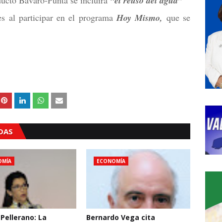
ducto Bávaro-Punta se incluirá
“el reúso del agua”
nes al participar en el programa
Hoy Mismo,
que se
ADAS
OMÍA
ECONOMÍA
 Pellerano: La
Bernardo Vega cita