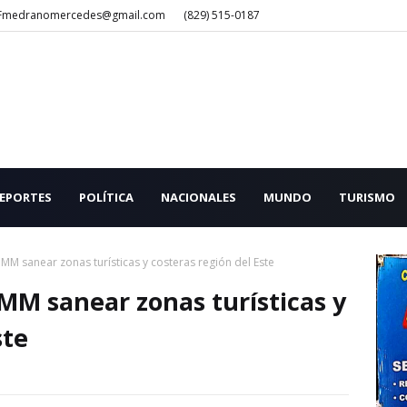
Fmedranomercedes@gmail.com
(829) 515-0187
EPORTES
POLÍTICA
NACIONALES
MUNDO
TURISMO
MM sanear zonas turísticas y costeras región del Este
MM sanear zonas turísticas y
ste