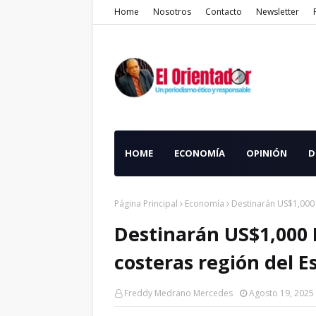
Home
Nosotros
Contacto
Newsletter
HOME
ECONOMÍA
OPINIÓN
D
Página Principal
Economía
Destinarán US$1,000 
Destinarán US$1,000 
costeras región del E
Freddy Medrano Mercedes
Agosto 19, 2025