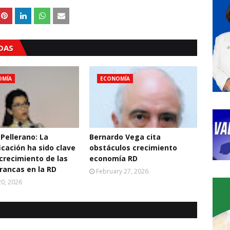
ADAS
OMÍA
ECONOMÍA
 Pellerano: La
Bernardo Vega cita
icación ha sido clave
obstáculos crecimiento
 crecimiento de las
economía RD
rancas en la RD
February 27, 2026
0, 2026