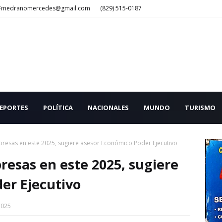
Fmedranomercedes@gmail.com
(829) 515-0187
EPORTES
POLÍTICA
NACIONALES
MUNDO
TURISMO
resas en este 2025, sugiere asesor Económico Poder Ejecutivo
esas en este 2025, sugiere
er Ejecutivo
2025