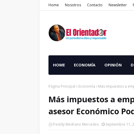
Home
Nosotros
Contacto
Newsletter
HOME
ECONOMÍA
OPINIÓN
D
Página Principal
Economía
Más impuestos a emp
Más impuestos a empr
asesor Económico Pod
Freddy Medrano Mercedes
Septiembre 11, 