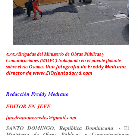
👉👉Brigadas del Ministerio de Obras Públicas y
Comunicaciones (MOPC) trabajando en el puente flotante
. Una fotografía de Freddy Medrano,
sobre el río Ozama
director de www.ElOrientadorrd.com
Redacción Freddy Medrano
EDITOR EN JEFE
fmedranomercedes@gmail.com
SANTO DOMINGO, República Dominicana
. - El
Ministerio de Obras Públicas y Comunicaciones