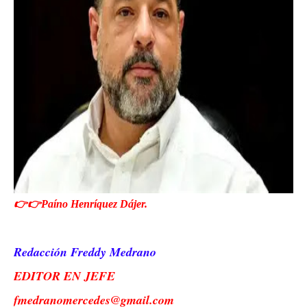
👉👉Paíno Henríquez Dájer.
Redacción Freddy Medrano
EDITOR EN JEFE
fmedranomercedes@gmail.com