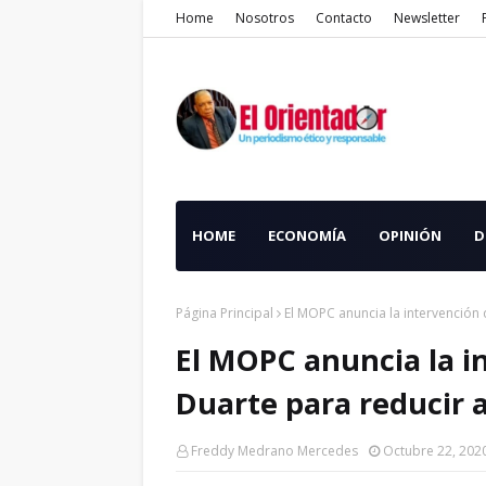
Home
Nosotros
Contacto
Newsletter
HOME
ECONOMÍA
OPINIÓN
D
Página Principal
El MOPC anuncia la intervención 
El MOPC anuncia la i
Duarte para reducir a
Freddy Medrano Mercedes
Octubre 22, 202