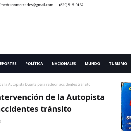
Fmedranomercedes@gmail.com
(829) 515-0187
EPORTES
POLÍTICA
NACIONALES
MUNDO
TURISMO
de la Autopista Duarte para reducir accidentes tránsito
ntervención de la Autopista
ccidentes tránsito
0