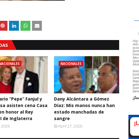
ADAS
NACIONALES
NACIONALES
rio “Pepe” Fanjul y
Dany Alcántara a Gómez
sa asisten cena Casa
Díaz: Mis manos nunca han
en honor al Rey
estado manchadas de
II de Inglaterra
sangre
, 2026
April 27, 2026