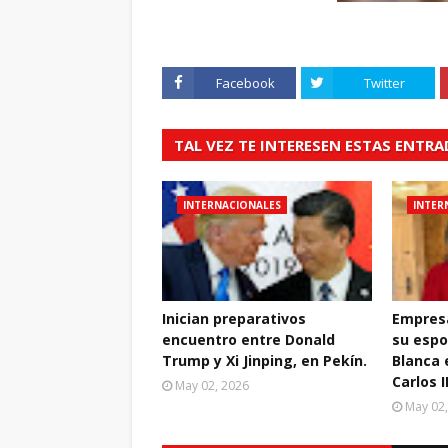
Facebook
Twitter
TAL VEZ TE INTERESEN ESTAS ENTR
INTERNACIONALES
INTER
Inician preparativos
Empresa
encuentro entre Donald
su espo
Trump y Xi Jinping, en Pekín.
Blanca 
Carlos I
May 02, 2026
May 02