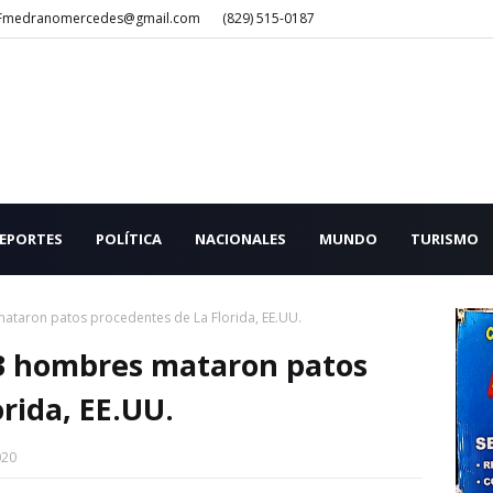
Fmedranomercedes@gmail.com
(829) 515-0187
EPORTES
POLÍTICA
NACIONALES
MUNDO
TURISMO
mataron patos procedentes de La Florida, EE.UU.
 3 hombres mataron patos
rida, EE.UU.
020