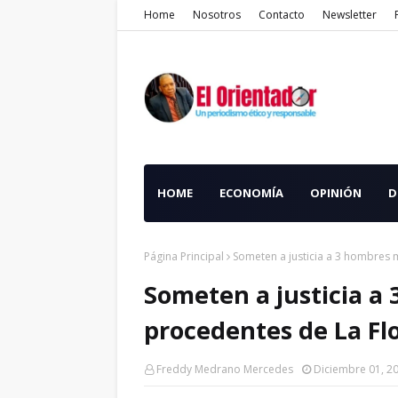
Home
Nosotros
Contacto
Newsletter
HOME
ECONOMÍA
OPINIÓN
D
Página Principal
Someten a justicia a 3 hombres 
Someten a justicia a
procedentes de La Flo
Freddy Medrano Mercedes
Diciembre 01, 2