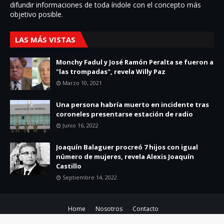
difundir informaciones de toda í­ndole con el concepto más
objetivo posible.
LAS MÁS VISTAS
Monchy Fadul y José Ramón Peralta se fueron a
"las trompadas", revela Willy Paz
Marzo 10, 2021
Una persona habría muerto en incidente tras
coroneles presentarse estación de radio
Junio 16, 2022
Joaquín Balaguer procreó 7 hijos con igual
número de mujeres, revela Alexis Joaquín
Castillo
Septiembre 14, 2022
Home
Nosotros
Contacto