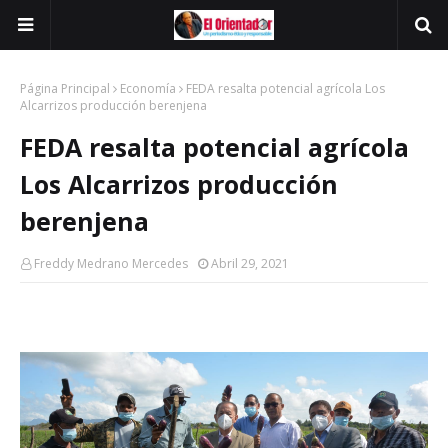
Página Principal
Economía
FEDA resalta potencial agrícola Los
Alcarrizos producción berenjena
FEDA resalta potencial agrícola
Los Alcarrizos producción
berenjena
Freddy Medrano Mercedes
Abril 29, 2021