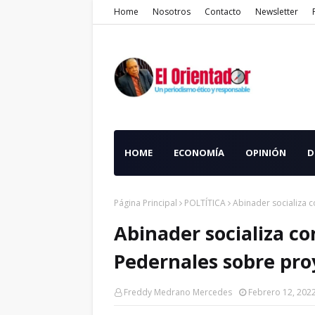
Home
Nosotros
Contacto
Newsletter
HOME
ECONOMÍA
OPINIÓN
D
Página Principal
POLTÍTICA
Abinader socializa c
Abinader socializa co
Pedernales sobre pro
Freddy Medrano Mercedes
Febrero 12, 202