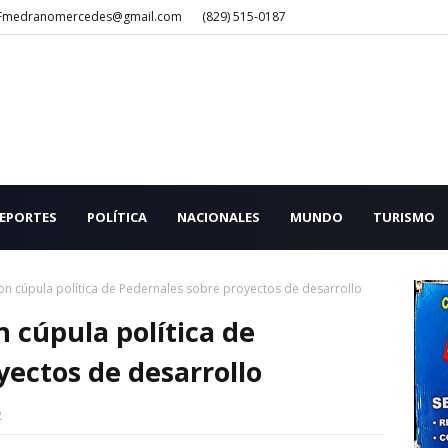
Fmedranomercedes@gmail.com
(829) 515-0187
EPORTES
POLÍTICA
NACIONALES
MUNDO
TURISMO
on cúpula política de Pedernales sobre proyectos de desarrollo
n cúpula política de
yectos de desarrollo
2