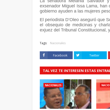
La senadora Melania Salvador y
exsenador Miguel Issa Lama, han d
gobierno ayuden a las mujeres pes
El periodista D’Oleo aseguró que So
el obsequio de medicinas y charla
exjuez del Tribunal Constitucional,
Tags:
Nacionales
Facebook
Twitter
TAL VEZ TE INTERESEN ESTAS ENTR
NACIONALES
NACIO