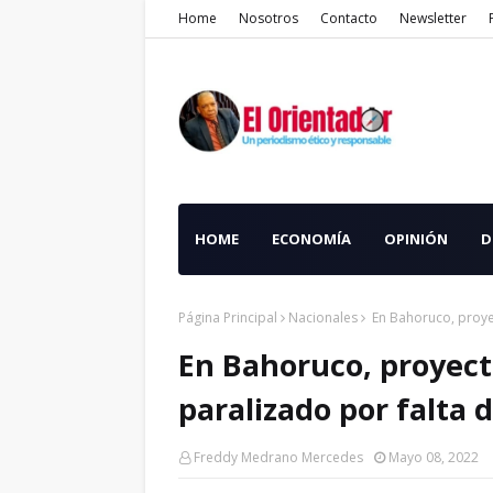
Home
Nosotros
Contacto
Newsletter
HOME
ECONOMÍA
OPINIÓN
D
Página Principal
Nacionales
En Bahoruco, proyec
En Bahoruco, proyect
paralizado por falta 
Freddy Medrano Mercedes
Mayo 08, 2022