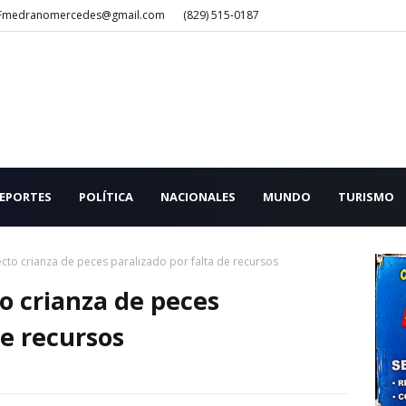
Fmedranomercedes@gmail.com
(829) 515-0187
EPORTES
POLÍTICA
NACIONALES
MUNDO
TURISMO
to crianza de peces paralizado por falta de recursos
o crianza de peces
de recursos