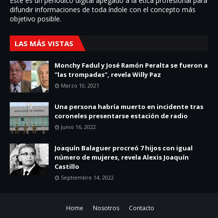
Este es un periódico digital apegado a la ética profesional para
difundir informaciones de toda í­ndole con el concepto más
objetivo posible.
LAS MÁS VISTAS
Monchy Fadul y José Ramón Peralta se fueron a
"las trompadas", revela Willy Paz
Marzo 10, 2021
Una persona habría muerto en incidente tras
coroneles presentarse estación de radio
Junio 16, 2022
Joaquín Balaguer procreó 7 hijos con igual
número de mujeres, revela Alexis Joaquín
Castillo
Septiembre 14, 2022
Home
Nosotros
Contacto