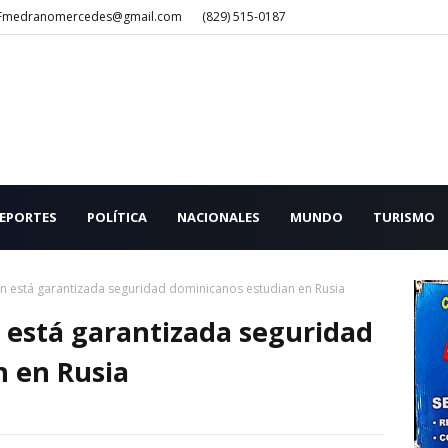
Fmedranomercedes@gmail.com
(829) 515-0187
EPORTES
POLÍTICA
NACIONALES
MUNDO
TURISMO
ín está garantizada seguridad dominicanos estudian en Rusia
 está garantizada seguridad
n en Rusia