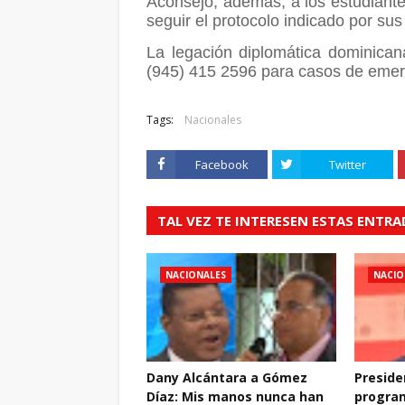
Aconsejó, además, a los estudiante
seguir el protocolo indicado por sus
La legación diplomática dominica
(945) 415 2596 para casos de emer
Tags:
Nacionales
Facebook
Twitter
TAL VEZ TE INTERESEN ESTAS ENTR
NACIONALES
NACIO
Dany Alcántara a Gómez
Preside
Díaz: Mis manos nunca han
progra