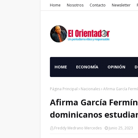
Home
Nosotros
Contacto
Newsletter
HOME
ECONOMÍA
OPINIÓN
D
Página Principal
Nacionales
Afirma García Ferm
Afirma García Fermín
dominicanos estudia
Freddy Medrano Mercedes
Junio 25, 2023