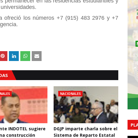
s permanecer en las residencias estudiantiles y
 universidades.
na ofreció los números +7 (915) 483 2976 y +7
gencia.
ADAS
NALES
NACIONALES
PL
nte INDOTEL sugiere
DGJP imparte charla sobre el
ma construcción
Sistema de Reparto Estatal