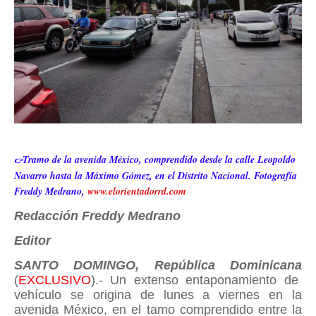
Tramo de la avenida México, comprendido desde la calle Leopoldo
👉
Navarro hasta la Máximo Gómez, en el Distrito Nacional. Fotografía
Freddy Medrano,
www.elorientadorrd.com
Redacción Freddy Medrano
Editor
SANTO DOMINGO, República Dominicana
(
EXCLUSIVO
).- Un extenso entaponamiento de
vehículo se origina de lunes a viernes en la
avenida México, en el tamo comprendido entre la