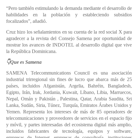
“Pero también estimulando la demanda mediante el desarrollo de
habilidades en la población y estableciendo subsidios
focalizados”, añadió.
Cruz hizo los señalamientos en su cuenta de la red social X para
agradecer a la revista del Consejo Samena por oportunidad de
mostrar los avances de INDOTEL al desarrollo digital que vive
la República Dominicana.
👇Que es Samena
SAMENA Telecommunications Council es una asociación
industrial trirregional sin fines de lucro que abarca más de 25
países, incluidos Afganistán, Argelia, Bahréin, Bangladesh,
Egipto, Irán, Irak, Jordania, Kuwait, Líbano, Libia, Marruecos,
Nepal, Omán y Pakistán , Palestina, Qatar, Arabia Saudita, Sri
Lanka, Sudán, Siria, Túnez, Turquía, Emiratos Árabes Unidos y
Yemen. Representa los intereses de más de 85 operadores de
telecomunicaciones y proveedores de servicios en el espacio fijo
y móvil, y partes interesadas del ecosistema digital más amplio,
incluidos fabricantes de tecnología, equipos y software,
empresas de Internet, empresas de consultoría, instituciones