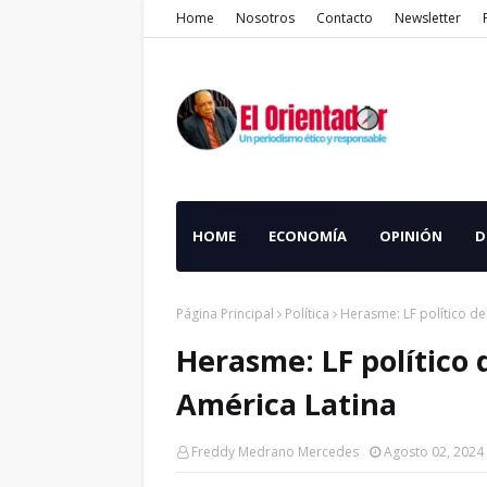
Home
Nosotros
Contacto
Newsletter
HOME
ECONOMÍA
OPINIÓN
D
Página Principal
Política
Herasme: LF político de
Herasme: LF político 
América Latina
Freddy Medrano Mercedes
Agosto 02, 2024