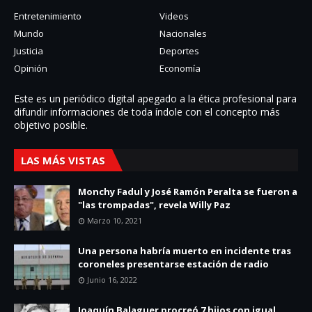
Entretenimiento
Videos
Mundo
Nacionales
Justicia
Deportes
Opinión
Economía
Este es un periódico digital apegado a la ética profesional para
difundir informaciones de toda í­ndole con el concepto más
objetivo posible.
LAS MÁS VISTAS
Monchy Fadul y José Ramón Peralta se fueron a
"las trompadas", revela Willy Paz
Marzo 10, 2021
Una persona habría muerto en incidente tras
coroneles presentarse estación de radio
Junio 16, 2022
Joaquín Balaguer procreó 7 hijos con igual