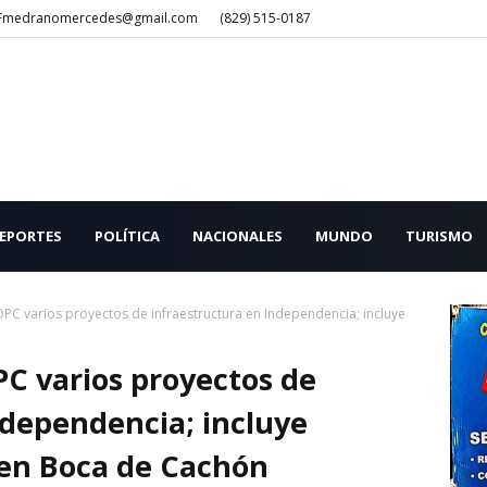
Fmedranomercedes@gmail.com
(829) 515-0187
EPORTES
POLÍTICA
NACIONALES
MUNDO
TURISMO
OPC varios proyectos de infraestructura en Independencia; incluye
PC varios proyectos de
ndependencia; incluye
 en Boca de Cachón