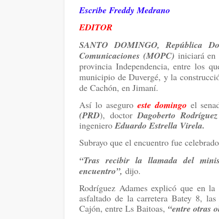
Escribe Freddy Medrano
EDITOR
SANTO DOMINGO, República Dom
Comunicaciones (MOPC)
iniciará en 
provincia Independencia, entre los que
municipio de Duvergé, y la construcci
de Cachón, en Jimaní.
Así lo aseguro
este domingo
el sena
(PRD
), doctor
Dagoberto Rodrígue
ingeniero
Eduardo Estrella Virela.
Subrayo que el encuentro fue celebrado
“Tras recibir la llamada del mini
encuentro”,
dijo.
Rodríguez Adames explicó que en la c
asfaltado de la carretera Batey 8, la
Cajón, entre Ls Baitoas,
“entre otras 