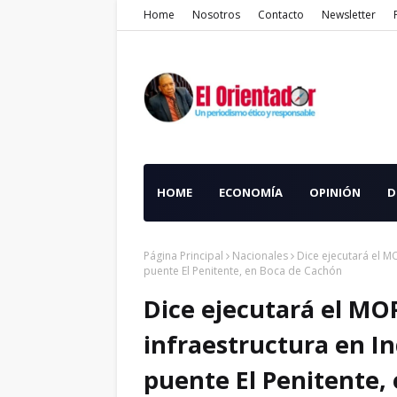
Home
Nosotros
Contacto
Newsletter
HOME
ECONOMÍA
OPINIÓN
D
Página Principal
Nacionales
Dice ejecutará el M
puente El Penitente, en Boca de Cachón
Dice ejecutará el MO
infraestructura en I
puente El Penitente,