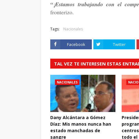
“¡Estamos trabajando con el compr
fronterizo.
Tags:
Nacionales
Facebook
Twitter
TAL VEZ TE INTERESEN ESTAS ENTR
NACIONALES
NACIO
Dany Alcántara a Gómez
Preside
Díaz: Mis manos nunca han
progra
estado manchadas de
centros
sangre
todo el